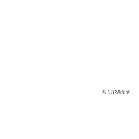
共
1
页
2
条记录