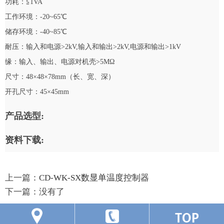
功耗：≦1VA
工作环境：-20~65℃
储存环境：-40~85℃
耐压：输入和电源>2kV,输入和输出>2kV,电源和输出>1kV
缘：输入、输出、电源对机壳>5MΩ
尺寸：48×48×78mm（长、宽、深）
开孔尺寸：45×45mm
产品选型:
资料下载:
上一篇：
CD-WK-SX数显单温度控制器
下一篇：
没有了